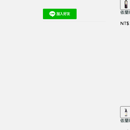
依蘭
NT$
依蘭