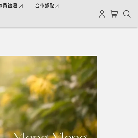
會員禮遇 ◿
合作據點◿