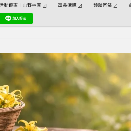
活動優惠｜山野林間 ◿
單品選購 ◿
體驗回饋 ◿