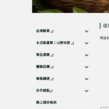
依
品牌願景 ◿
預設
🌲活動優惠｜山野林間 ◿
單品選購 ◿
體驗回饋 ◿
會員禮遇 ◿
合作據點◿
線上頭皮檢測