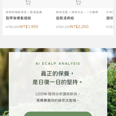
咖啡因強韌清潔 × 髮根滋養
植萃洗髮 × 植萃沐浴，一次備齊
日常洗
型男強健髮根組
爸氣清爽組
頭皮
NT$1,950
NT$2,250
NT$2,650
NT$3,100
NT$1,
AI SCALP ANALYSIS
真正的保養，
是日復一日的堅持。
LODNI 陪你分析頭皮狀況，
推薦專屬你的植萃洗髮精。