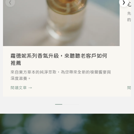
❮
❯
心
先
的
蘿德妮系列香氣升級，來聽聽老客戶如何
推薦
來自東方草本的純淨萃取，為您帶來全新的嗅覺饗宴與
深度滋養。
閱讀文章 →
閱