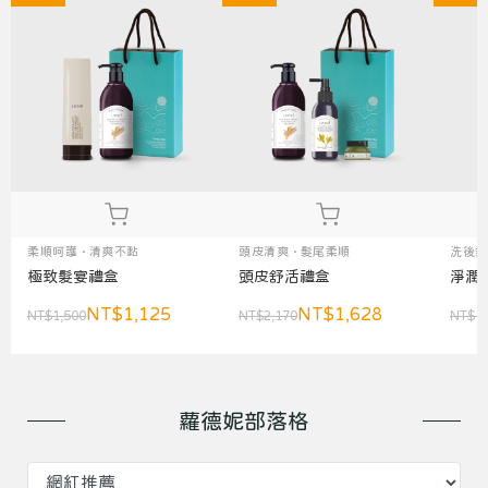
柔順呵護 · 清爽不黏
頭皮清爽 · 髮尾柔順
洗後柔
極致髮宴禮盒
頭皮舒活禮盒
淨潤
NT$1,125
NT$1,628
NT$1,500
NT$2,170
NT$1,
蘿德妮部落格