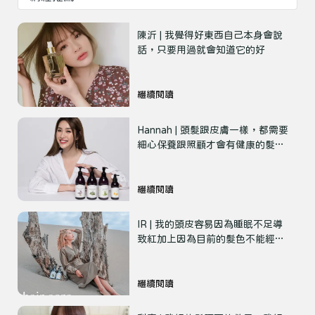
陳沂 |​ 我覺得好東西自己本身會說
繼續閱讀
Hannah | 頭髮跟皮膚一樣，都需要
細心保養跟照顧才會有健康的髮
質！
繼續閱讀
IR | 我的頭皮容易因為睡眠不足導
致紅加上因為目前的髮色不能經常
洗頭，有時候頭皮乾療；頭髮因為
有漂色比較乾。
繼續閱讀