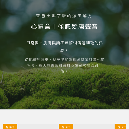
來自土地萃取的頭皮解方
心禮盒｜傾聽髮膚聲音
日常裡，肌膚與頭皮會悄悄傳遞細微的訊
息。
從肌膚到頭皮，給予溫和調理與潤澤呵護。深
呼吸，讓天然香氣引領身心在日常裡回到平
衡。
GIFT
GIFT
GIFT