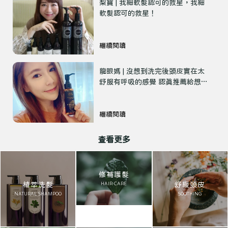
梨寶 | 我細軟髮認可的救星，我細
軟髮認可的救星！
繼續閱讀
龍眼媽 | 沒想到洗完後頭皮實在太
舒服有呼吸的感覺 認真推薦給想要
髮根澎彈 髮尾柔順健康的妳
繼續閱讀
查看更多
修補護髮
植萃洗髮
舒緩頭皮
HAIR CARE
NATURAL SHAMPOO
SOOTHING