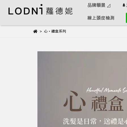
品牌願景 ◿

線上頭皮檢測
心・禮盒系列