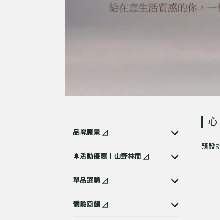
心
品牌願景 ◿
預設
🌲活動優惠｜山野林間 ◿
單品選購 ◿
體驗回饋 ◿