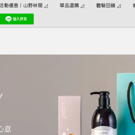
活動優惠｜山野林間 ◿
單品選購 ◿
體驗回饋 ◿