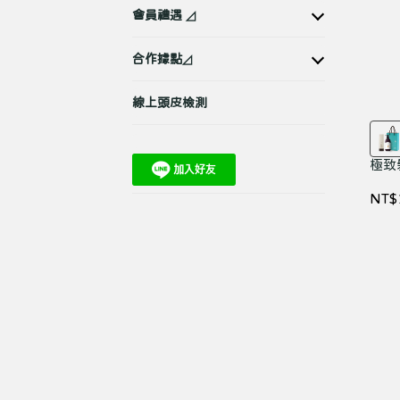
會員禮遇 ◿
合作據點◿
線上頭皮檢測
極致
NT$