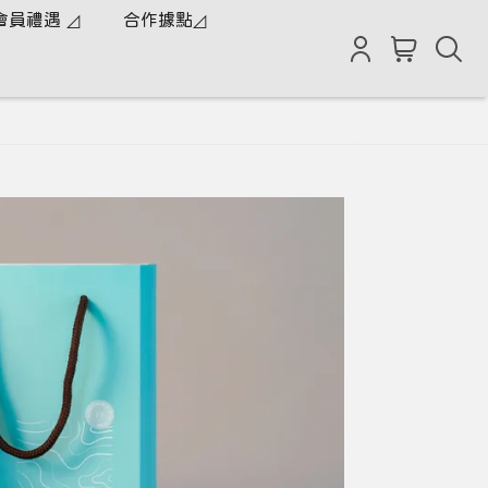
會員禮遇 ◿
合作據點◿