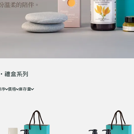
・禮盒系列
排序
價格
庫存量