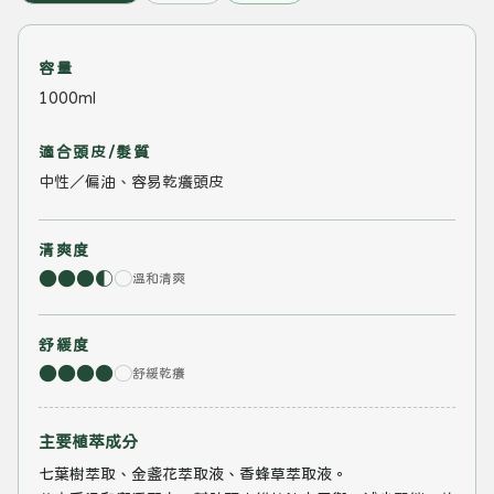
容量
1000ml
適合頭皮/髮質
中性／偏油、容易乾癢頭皮
清爽度
●
●
●
◐
○
溫和清爽
舒緩度
●
●
●
●
○
舒緩乾癢
主要植萃成分
七葉樹萃取、金盞花萃取液、香蜂草萃取液。