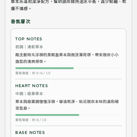
草本系溫和潔淨配方，幫助頭皮維持油水平衡，減少緊繃、乾
癢不適感。
香氛層次
TOP NOTES
前調｜清新草本
剛洗髮時先浮現的是輕盈草本與微涼薄荷感，帶來頭皮小小
換氣的清爽感受。
香氣強度：約 5–6 / 10
HEART NOTES
中調｜綠意草本
草本與綠葉調慢慢浮現，營造乾淨、貼近頭皮本味的溫和植
萃氣息。
香氣強度：約 6 / 10
BASE NOTES