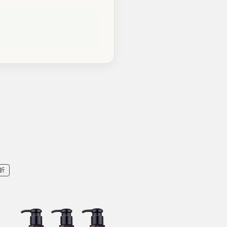
。
7折
64折