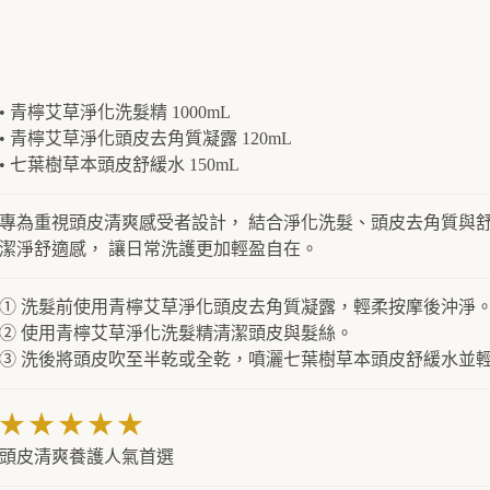
• 青檸艾草淨化洗髮精 1000mL
• 青檸艾草淨化頭皮去角質凝露 120mL
• 七葉樹草本頭皮舒緩水 150mL
專為重視頭皮清爽感受者設計， 結合淨化洗髮、頭皮去角質與舒
潔淨舒適感， 讓日常洗護更加輕盈自在。
① 洗髮前使用青檸艾草淨化頭皮去角質凝露，輕柔按摩後沖淨
② 使用青檸艾草淨化洗髮精清潔頭皮與髮絲。
③ 洗後將頭皮吹至半乾或全乾，噴灑七葉樹草本頭皮舒緩水並
★★★★★
頭皮清爽養護人氣首選