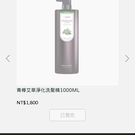
青檸艾草淨化洗髮精1000ML
大
NT$1,800
NT
已售完