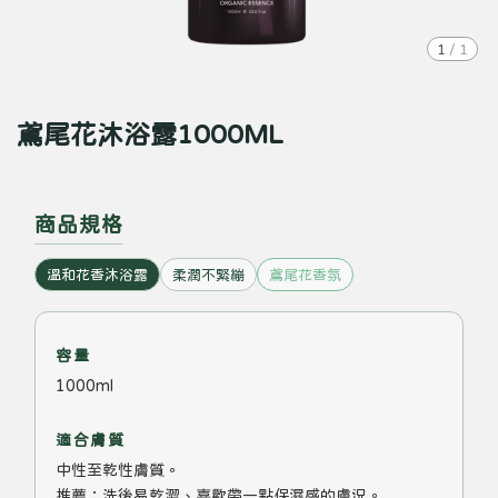
1
/
1
鳶尾花沐浴露1000ML
商品規格
溫和花香沐浴露
柔潤不緊繃
鳶尾花香氛
容量
1000ml
適合膚質
中性至乾性膚質。
推薦：洗後易乾澀、喜歡帶一點保濕感的膚況。