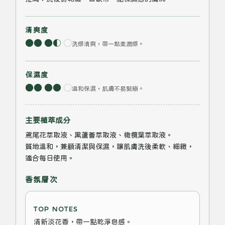
清爽度
●
●
●
◐
○
洗感清爽，帶一點柔潤感。
保濕度
●
●
●
●
○
溫和保濕，肌膚不易緊繃。
主要植萃成分
鳶尾花萃取液、黑蘆薈萃取液、橄欖葉萃取液。
質地溫和，兼顧清潔與保濕，讓肌膚洗後柔軟、細緻，
適合每日使用。
香氛層次
TOP NOTES
清新淡花香，帶一點乾淨皂感。