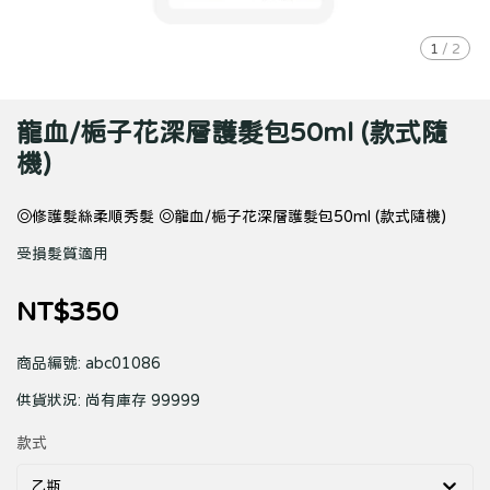
1
/
2
龍血/梔子花深層護髮包50ml (款式隨
機)
◎修護髮絲柔順秀髮 ◎龍血/梔子花深層護髮包50ml (款式隨機)
受損髮質適用
NT$350
商品編號:
abc01086
供貨狀況:
尚有庫存 99999
款式
乙瓶